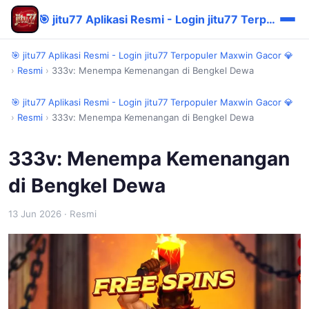
🎯 jitu77 Aplikasi Resmi - Login jitu77 Terpopuler Maxwin Gacor 💎
🎯 jitu77 Aplikasi Resmi - Login jitu77 Terpopuler Maxwin Gacor 💎
›
Resmi
›
333v: Menempa Kemenangan di Bengkel Dewa
🎯 jitu77 Aplikasi Resmi - Login jitu77 Terpopuler Maxwin Gacor 💎
›
Resmi
›
333v: Menempa Kemenangan di Bengkel Dewa
333v: Menempa Kemenangan
di Bengkel Dewa
13 Jun 2026
· Resmi