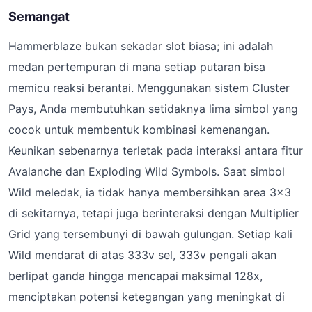
Semangat
Hammerblaze bukan sekadar slot biasa; ini adalah
medan pertempuran di mana setiap putaran bisa
memicu reaksi berantai. Menggunakan sistem Cluster
Pays, Anda membutuhkan setidaknya lima simbol yang
cocok untuk membentuk kombinasi kemenangan.
Keunikan sebenarnya terletak pada interaksi antara fitur
Avalanche dan Exploding Wild Symbols. Saat simbol
Wild meledak, ia tidak hanya membersihkan area 3×3
di sekitarnya, tetapi juga berinteraksi dengan Multiplier
Grid yang tersembunyi di bawah gulungan. Setiap kali
Wild mendarat di atas 333v sel, 333v pengali akan
berlipat ganda hingga mencapai maksimal 128x,
menciptakan potensi ketegangan yang meningkat di