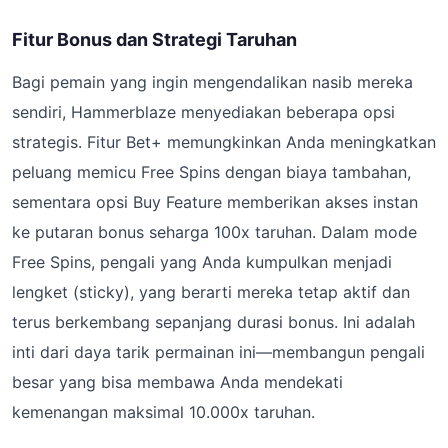
Fitur Bonus dan Strategi Taruhan
Bagi pemain yang ingin mengendalikan nasib mereka
sendiri, Hammerblaze menyediakan beberapa opsi
strategis. Fitur Bet+ memungkinkan Anda meningkatkan
peluang memicu Free Spins dengan biaya tambahan,
sementara opsi Buy Feature memberikan akses instan
ke putaran bonus seharga 100x taruhan. Dalam mode
Free Spins, pengali yang Anda kumpulkan menjadi
lengket (sticky), yang berarti mereka tetap aktif dan
terus berkembang sepanjang durasi bonus. Ini adalah
inti dari daya tarik permainan ini—membangun pengali
besar yang bisa membawa Anda mendekati
kemenangan maksimal 10.000x taruhan.