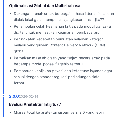
Optimalisasi Global dan Multi-bahasa
Dukungan penuh untuk berbagai bahasa internasional dan
dialek lokal guna memperluas jangkauan pasar jitu77.
Penambalan celah keamanan kritis pada modul transaksi
digital untuk memastikan keamanan pembayaran.
Peningkatan kecepatan pemuatan halaman kategori
melalui penggunaan Content Delivery Network (CDN)
global.
Perbaikan masalah crash yang terjadi secara acak pada
beberapa model ponsel flagship terbaru.
Pembaruan kebijakan privasi dan ketentuan layanan agar
sesuai dengan standar regulasi perlindungan data
terbaru.
2.0.0
2026-02-14
Evolusi Arsitektur Inti jitu77
Migrasi total ke arsitektur sistem versi 2.0 yang lebih