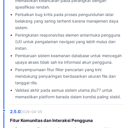
memastikan kelancaran pada perangkat dengan
spesifikasi rendah.
Perbaikan bug kritis pada proses pengunduhan latar
belakang yang sering terhenti karena manajemen daya
sistem.
Peningkatan responsivitas elemen antarmuka pengguna
(UI) untuk pengalaman navigasi yang lebih mulus dan
instan.
Pembaruan sistem keamanan database untuk mencegah
upaya akses tidak sah ke informasi akun pengguna.
Penyempurnaan fitur filter pencarian yang kini
mendukung penyaringan berdasarkan ukuran file dan
tanggal rilis.
Validasi akhir pada semua sistem utama jitu77 untuk
memastikan platform berada dalam kondisi paling stabil.
2.5.0
2026-04-05
Fitur Komunitas dan Interaksi Pengguna