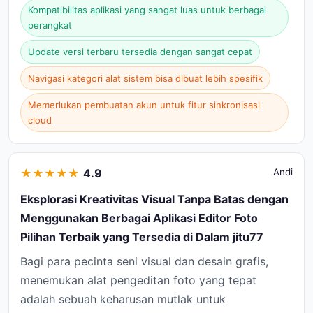
Kompatibilitas aplikasi yang sangat luas untuk berbagai
perangkat
Update versi terbaru tersedia dengan sangat cepat
Navigasi kategori alat sistem bisa dibuat lebih spesifik
Memerlukan pembuatan akun untuk fitur sinkronisasi
cloud
★
★
★
★
★
4.9
Andi
Eksplorasi Kreativitas Visual Tanpa Batas dengan
Menggunakan Berbagai Aplikasi Editor Foto
Pilihan Terbaik yang Tersedia di Dalam jitu77
Bagi para pecinta seni visual dan desain grafis,
menemukan alat pengeditan foto yang tepat
adalah sebuah keharusan mutlak untuk