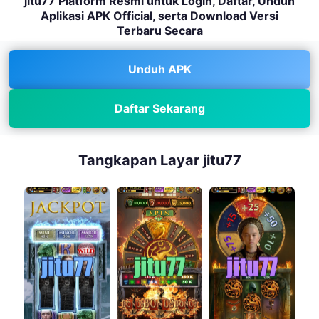
jitu77 Platform Resmi untuk Login, Daftar, Unduh
Aplikasi APK Official, serta Download Versi
Terbaru Secara
Unduh APK
Daftar Sekarang
Tangkapan Layar jitu77