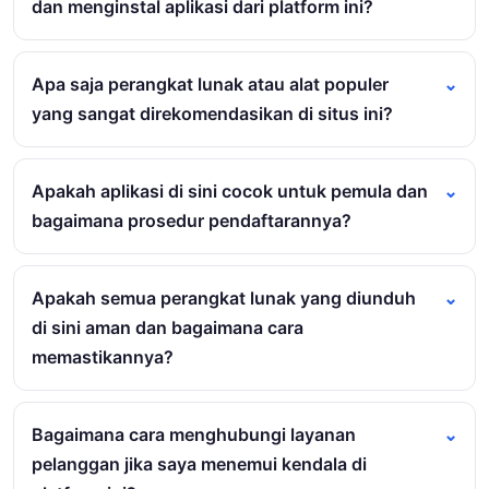
dan menginstal aplikasi dari platform ini?
Apa saja perangkat lunak atau alat populer
yang sangat direkomendasikan di situs ini?
Apakah aplikasi di sini cocok untuk pemula dan
bagaimana prosedur pendaftarannya?
Apakah semua perangkat lunak yang diunduh
di sini aman dan bagaimana cara
memastikannya?
Bagaimana cara menghubungi layanan
pelanggan jika saya menemui kendala di