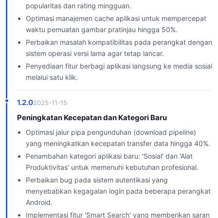
popularitas dan rating mingguan.
Optimasi manajemen cache aplikasi untuk mempercepat
waktu pemuatan gambar pratinjau hingga 50%.
Perbaikan masalah kompatibilitas pada perangkat dengan
sistem operasi versi lama agar tetap lancar.
Penyediaan fitur berbagi aplikasi langsung ke media sosial
melalui satu klik.
1.2.0
2025-11-15
Peningkatan Kecepatan dan Kategori Baru
Optimasi jalur pipa pengunduhan (download pipeline)
yang meningkatkan kecepatan transfer data hingga 40%.
Penambahan kategori aplikasi baru: 'Sosial' dan 'Alat
Produktivitas' untuk memenuhi kebutuhan profesional.
Perbaikan bug pada sistem autentikasi yang
menyebabkan kegagalan login pada beberapa perangkat
Android.
Implementasi fitur 'Smart Search' yang memberikan saran