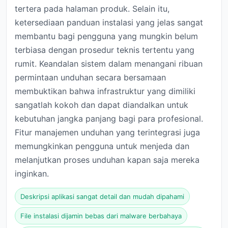
tertera pada halaman produk. Selain itu,
ketersediaan panduan instalasi yang jelas sangat
membantu bagi pengguna yang mungkin belum
terbiasa dengan prosedur teknis tertentu yang
rumit. Keandalan sistem dalam menangani ribuan
permintaan unduhan secara bersamaan
membuktikan bahwa infrastruktur yang dimiliki
sangatlah kokoh dan dapat diandalkan untuk
kebutuhan jangka panjang bagi para profesional.
Fitur manajemen unduhan yang terintegrasi juga
memungkinkan pengguna untuk menjeda dan
melanjutkan proses unduhan kapan saja mereka
inginkan.
Deskripsi aplikasi sangat detail dan mudah dipahami
File instalasi dijamin bebas dari malware berbahaya