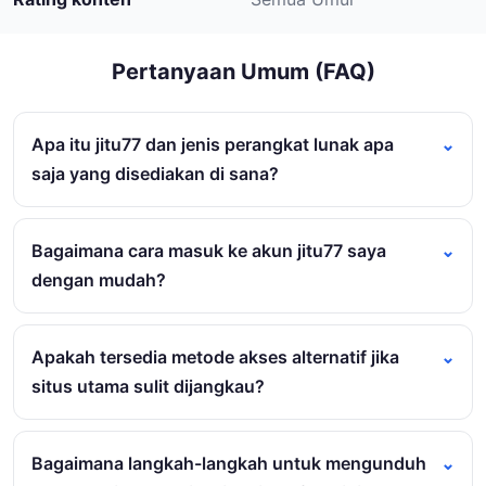
Pertanyaan Umum (FAQ)
Apa itu jitu77 dan jenis perangkat lunak apa
saja yang disediakan di sana?
Bagaimana cara masuk ke akun jitu77 saya
dengan mudah?
Apakah tersedia metode akses alternatif jika
situs utama sulit dijangkau?
Bagaimana langkah-langkah untuk mengunduh