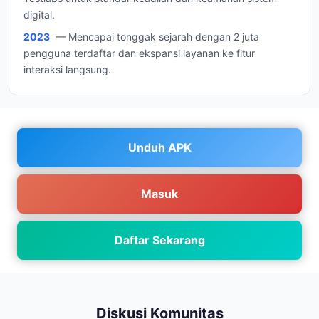
digital.
2023
— Mencapai tonggak sejarah dengan 2 juta
pengguna terdaftar dan ekspansi layanan ke fitur
interaksi langsung.
Unduh APK
Masuk
Daftar Sekarang
Diskusi Komunitas