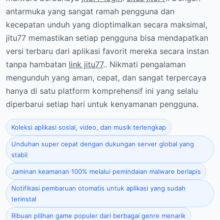
antarmuka yang sangat ramah pengguna dan
kecepatan unduh yang dioptimalkan secara maksimal,
jitu77 memastikan setiap pengguna bisa mendapatkan
versi terbaru dari aplikasi favorit mereka secara instan
tanpa hambatan
link jitu77
.. Nikmati pengalaman
mengunduh yang aman, cepat, dan sangat terpercaya
hanya di satu platform komprehensif ini yang selalu
diperbarui setiap hari untuk kenyamanan pengguna.
Koleksi aplikasi sosial, video, dan musik terlengkap
Unduhan super cepat dengan dukungan server global yang
stabil
Jaminan keamanan 100% melalui pemindaian malware berlapis
Notifikasi pembaruan otomatis untuk aplikasi yang sudah
terinstal
Ribuan pilihan game populer dari berbagai genre menarik