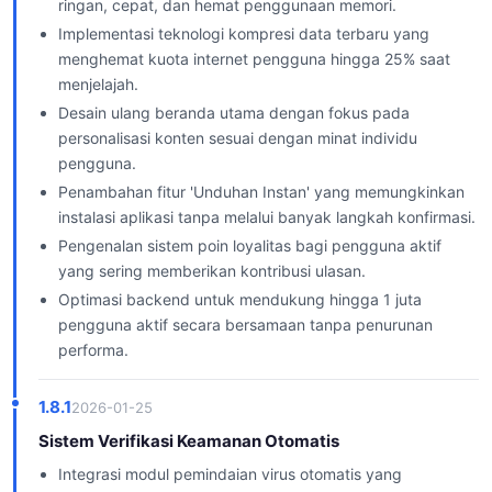
ringan, cepat, dan hemat penggunaan memori.
Implementasi teknologi kompresi data terbaru yang
menghemat kuota internet pengguna hingga 25% saat
menjelajah.
Desain ulang beranda utama dengan fokus pada
personalisasi konten sesuai dengan minat individu
pengguna.
Penambahan fitur 'Unduhan Instan' yang memungkinkan
instalasi aplikasi tanpa melalui banyak langkah konfirmasi.
Pengenalan sistem poin loyalitas bagi pengguna aktif
yang sering memberikan kontribusi ulasan.
Optimasi backend untuk mendukung hingga 1 juta
pengguna aktif secara bersamaan tanpa penurunan
performa.
1.8.1
2026-01-25
Sistem Verifikasi Keamanan Otomatis
Integrasi modul pemindaian virus otomatis yang