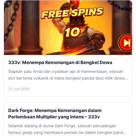
333v: Menempa Kemenangan di Bengkel Dewa
Siapkan palu Anda dan nyalakan api di Hammerblaze, sebuah
slot bertema vulkanik di mana bengkel pandai besi milik dewa
menanti....
13 Jun 2026
Dark Forge: Menempa Kemenangan dalam
Perlombaan Multiplier yang Intens – 333v
Selamat datang di dunia Dark Forge, sebuah petualangan
fantasi gelap yang membawa pemain ke dalam bengkel pandai