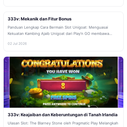
333v: Mekanik dan Fitur Bonus
Panduan Lengkap Cara Bermain Slot Unigoat: Menguasai
Kekuatan Kambing Ajaib Unigoat dari Play’n GO membawa
pemain ke dunia fantasi yang...
02 Jul 2026
333v: Keajaiban dan Keberuntungan di Tanah Irlandia
Ulasan Slot: The Blarney Stone oleh Pragmatic Play Melangkah