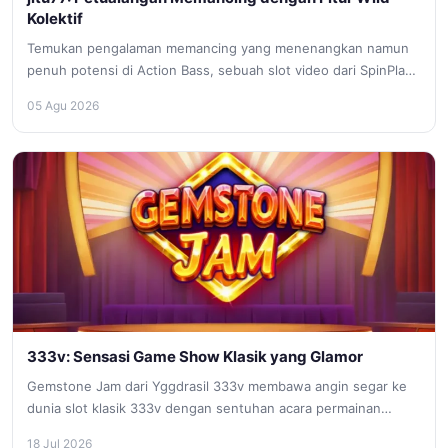
Kolektif
Temukan pengalaman memancing yang menenangkan namun
penuh potensi di Action Bass, sebuah slot video dari SpinPlay
jitu77 Games yang membawa...
05 Agu 2026
333v: Sensasi Game Show Klasik yang Glamor
Gemstone Jam dari Yggdrasil 333v membawa angin segar ke
dunia slot klasik 333v dengan sentuhan acara permainan
televisi yang glamor....
18 Jul 2026