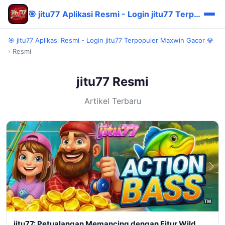
🎯 jitu77 Aplikasi Resmi - Login jitu77 Terpopuler Maxwin Gacor 💎
🎯 jitu77 Aplikasi Resmi - Login jitu77 Terpopuler Maxwin Gacor 💎
›
Resmi
jitu77 Resmi
Artikel Terbaru
jitu77: Petualangan Memancing dengan Fitur Wild